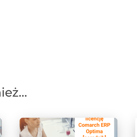
nież…