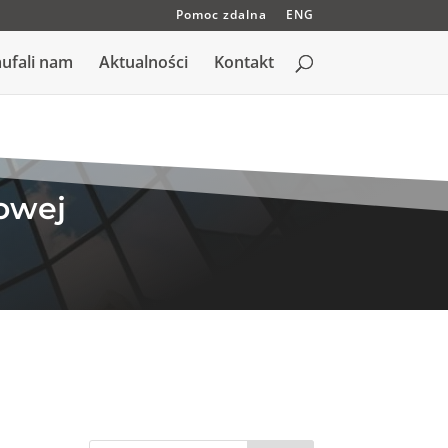
Pomoc zdalna
ENG
ufali nam
Aktualności
Kontakt
owej