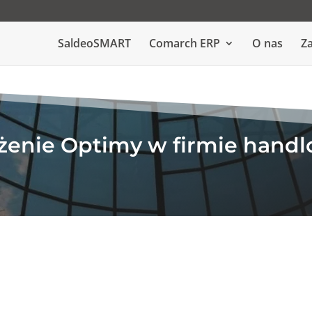
SaldeoSMART
Comarch ERP
O nas
Za
enie Optimy w firmie handl