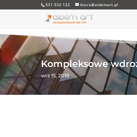
531 532 122
biuro@aidemart.pl
Kompleksowe wdroż
wrz 15, 2019