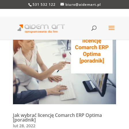
531 532 122
biuro@aidemart.pl
Jak wybrać licencję Comarch ERP Optima
[poradnik]
lut 28, 2022