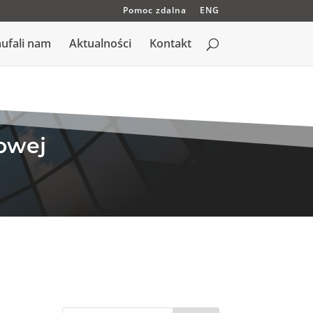
Pomoc zdalna
ENG
ufali nam
Aktualności
Kontakt
owej