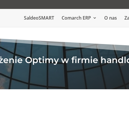
SaldeoSMART
Comarch ERP
O nas
Za
enie Optimy w firmie handl