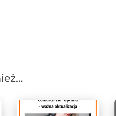
nież…