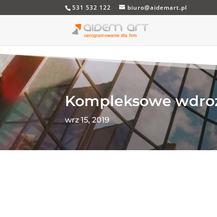
531 532 122
biuro@aidemart.pl
Kompleksowe wdroż
wrz 15, 2019