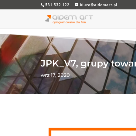
531 532 122
biuro@aidemart.pl
JPK_V7, grupy towa
wrz 17, 2020