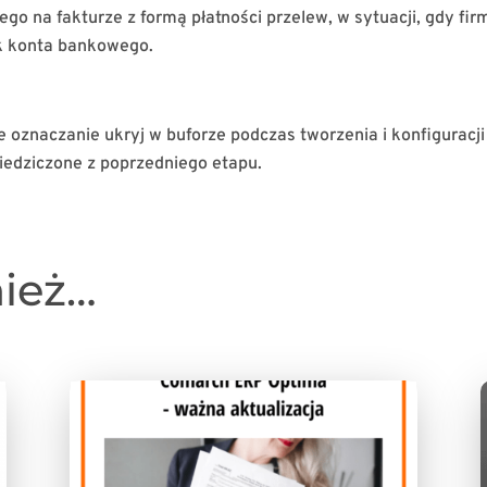
 na fakturze z formą płatności przelew, w sytuacji, gdy fir
k konta bankowego.
e oznaczanie ukryj w buforze podczas tworzenia i konfiguracji
iedziczone z poprzedniego etapu.
nież…