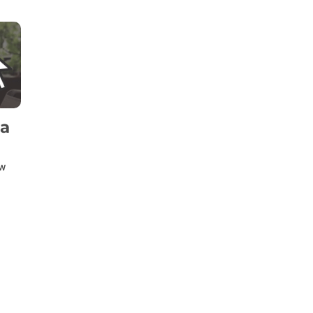
ia
 w