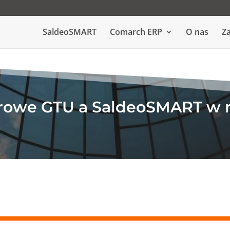
SaldeoSMART
Comarch ERP
O nas
Za
rowe GTU a SaldeoSMART w n