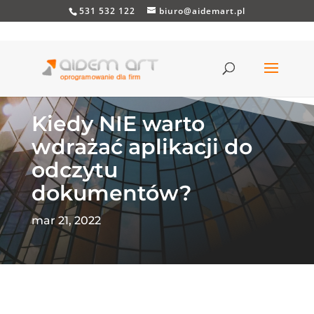
531 532 122
biuro@aidemart.pl
Kiedy NIE warto
wdrażać aplikacji do
odczytu
dokumentów?
mar 21, 2022