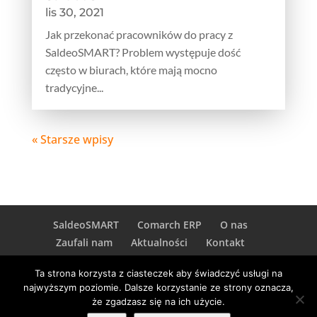
lis 30, 2021
Jak przekonać pracowników do pracy z
SaldeoSMART? Problem występuje dość
często w biurach, które mają mocno
tradycyjne...
« Starsze wpisy
SaldeoSMART
Comarch ERP
O nas
Zaufali nam
Aktualności
Kontakt
Ta strona korzysta z ciasteczek aby świadczyć usługi na
najwyższym poziomie. Dalsze korzystanie ze strony oznacza,
że zgadzasz się na ich użycie.
Aidem Art Sp. z o.o. 2003-2018 - Wszelkie prawa