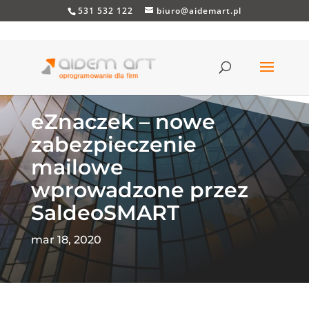
531 532 122
biuro@aidemart.pl
eZnaczek – nowe
zabezpieczenie
mailowe
wprowadzone przez
SaldeoSMART
mar 18, 2020