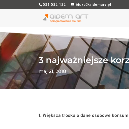
531 532 122
biuro@aidemart.pl
3 najważniejsze kor
maj 21, 2018
1. Większa troska o dane osobowe konsu