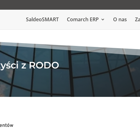
SaldeoSMART
Comarch ERP
O nas
Za
zyści z RODO
mentów