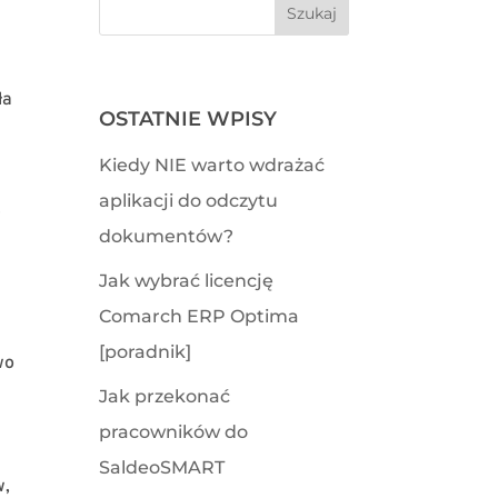
ła
OSTATNIE WPISY
Kiedy NIE warto wdrażać
aplikacji do odczytu
y
dokumentów?
Jak wybrać licencję
Comarch ERP Optima
[poradnik]
wo
Jak przekonać
pracowników do
SaldeoSMART
w,