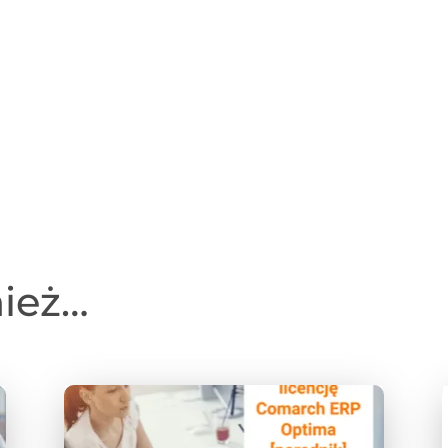
nież…