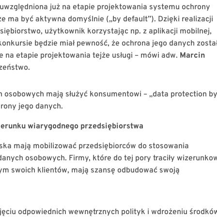
względniona już na etapie projektowania systemu ochrony
e ma być aktywna domyślnie („by default”). Dzięki realizacji
siębiorstwo, użytkownik korzystając np. z aplikacji mobilnej,
w konkursie będzie miał pewność, że ochrona jego danych zosta
 na etapie projektowania tejże usługi – mówi adw.
Marcin
czeństwo.
ch osobowych mają służyć konsumentowi – „data protection b
hrony jego danych.
zerunku wiarygodnego przedsiębiorstwa
ejska mają mobilizować przedsiębiorców do stosowania
anych osobowych. Firmy, które do tej pory traciły wizerunko
nym swoich klientów, mają szansę odbudować swoją
zyjęciu odpowiednich wewnętrznych polityk i wdrożeniu środkó