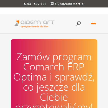
531 532 122
biuro@aidemart.pl
Zamów program
Comarch ERP
Optima i sprawdź,
co jeszcze dla
Ciebie
przygotowaliśmy!