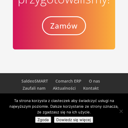
Zamów
SaldeoSMART
Comarch ERP
O nas
Zaufali nam
Aktualności
Kontakt
Ta strona korzysta z ciasteczek aby świadczyć usługi na
najwyższym poziomie. Dalsze korzystanie ze strony oznacza,
że zgadzasz się na ich użycie.
Aidem Art Sp. z o.o. 2003-2018 - Wszelkie prawa
zastrzeżone.
Zgoda
Dowiedz się więcej