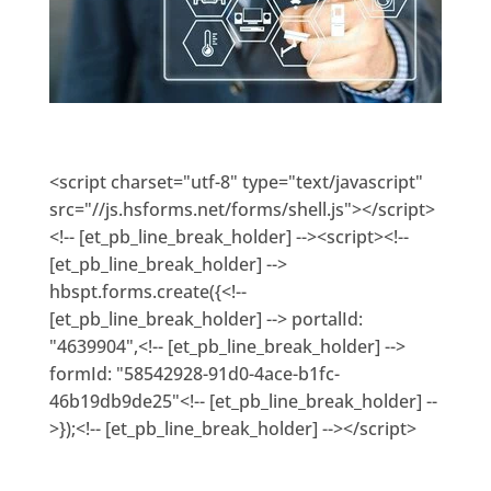
<script charset="utf-8" type="text/javascript"
src="//js.hsforms.net/forms/shell.js"></script>
<!-- [et_pb_line_break_holder] --><script><!--
[et_pb_line_break_holder] -->
hbspt.forms.create({<!--
[et_pb_line_break_holder] --> portalId:
"4639904",<!-- [et_pb_line_break_holder] -->
formId: "58542928-91d0-4ace-b1fc-
46b19db9de25"<!-- [et_pb_line_break_holder] --
>});<!-- [et_pb_line_break_holder] --></script>