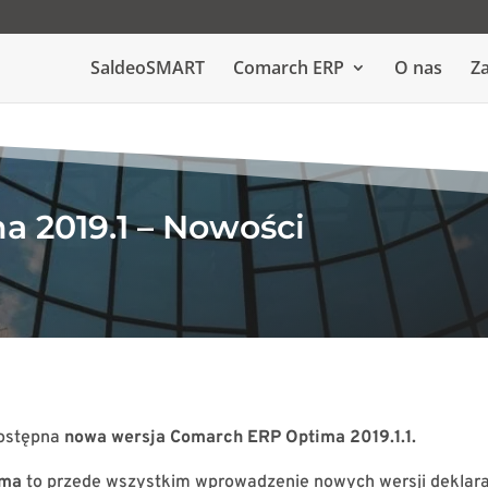
SaldeoSMART
Comarch ERP
O nas
Za
 2019.1 – Nowości
dostępna
nowa wersja Comarch ERP Optima
2019.1.1
.
ima
to przede wszystkim wprowadzenie nowych wersji deklara