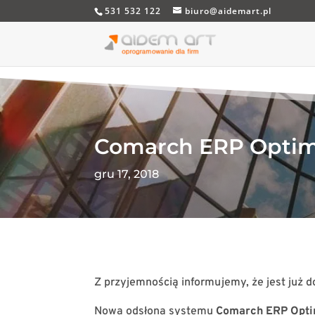
531 532 122
biuro@aidemart.pl
Comarch ERP Optima
gru 17, 2018
Z przyjemnością informujemy, że jest już 
Nowa odsłona systemu
Comarch ERP Opt