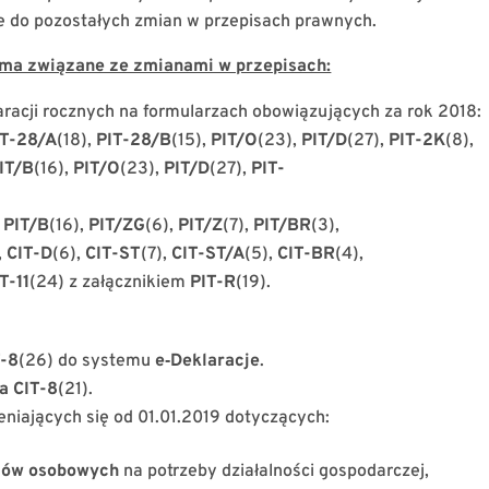
e do pozostałych zmian w przepisach prawnych.
ma związane ze zmianami w przepisach:
racji rocznych na formularzach obowiązujących za rok 2018:
IT-28/A
(18),
PIT-28/B
(15),
PIT/O
(23),
PIT/D
(27),
PIT-2K
(8),
IT/B
(16),
PIT/O
(23),
PIT/D
(27),
PIT-
:
PIT/B
(16),
PIT/ZG
(6),
PIT/Z
(7),
PIT/BR
(3),
,
CIT-D
(6),
CIT-ST
(7),
CIT-ST/A
(5),
CIT-BR
(4),
T-11
(24) z załącznikiem
PIT-R
(19).
T-8
(26) do systemu
e‑Deklaracje
.
na CIT-8
(21).
iających się od 01.01.2019 dotyczących:
dów osobowych
na potrzeby działalności gospodarczej,