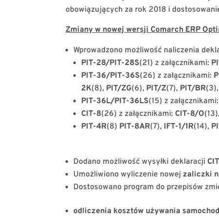
obowiązujących za rok 2018 i dostosowani
Zmiany w nowej wersji Comarch ERP Opti
Wprowadzono możliwość naliczenia dekla
PIT-28/PIT-28S
(21) z załącznikami:
P
PIT-36/PIT-36S
(26) z załącznikami:
P
2K
(8),
PIT/ZG
(6),
PIT/Z
(7),
PIT/BR
(3),
PIT-36L/PIT-36LS
(15) z załącznikami
CIT-8
(26) z załącznikami:
CIT-8/O
(13)
PIT-4R
(8)
PIT-8AR
(7),
IFT-1/1R
(14),
PI
Dodano możliwość wysyłki deklaracji
CI
Umożliwiono wyliczenie nowej
zaliczki 
Dostosowano program do przepisów zmien
odliczenia kosztów używania samocho