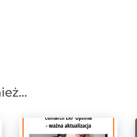
nież…