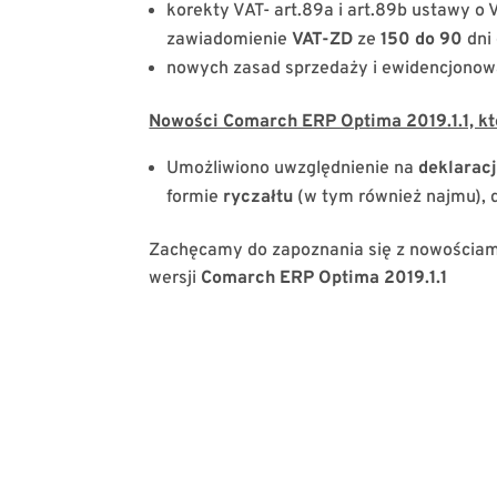
korekty VAT- art.89a i art.89b ustawy o 
zawiadomienie
VAT-ZD
ze
150 do
90
dni
nowych zasad sprzedaży i ewidencjono
Nowości Comarch ERP Optima 2019.1.1, kt
Umożliwiono uwzględnienie na
deklaracj
formie
ryczałtu
(w tym również najmu), 
Zachęcamy do zapoznania się z nowościam
wersji
Comarch ERP Optima 2019.1.1