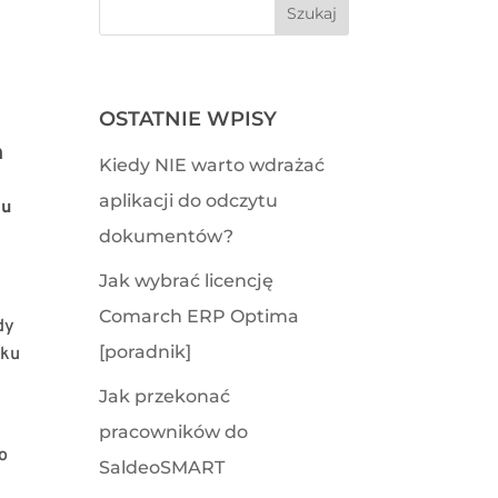
OSTATNIE WPISY
h
Kiedy NIE warto wdrażać
aplikacji do odczytu
ju
dokumentów?
Jak wybrać licencję
Comarch ERP Optima
dy
[poradnik]
yku
Jak przekonać
pracowników do
to
SaldeoSMART