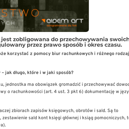
ce jest zobligowana do przechowywania swoic
lowany przez prawo sposób i okres czasu.
oże korzystać z pomocy biur rachunkowych i różnego rodza
jak długo, które i w jaki sposób?
ku, jednostka ma obowiązek gromadzić i przechowywać dowo
y o rachunkowości (art. 4 ust. 3 pkt 6) dokumentację w jęz
aczej zbiorach zapisów księgowych, obrotów i sald. Są to
, zestawienie sald kont księgi głównej i ksiąg pomocniczych, 
a).