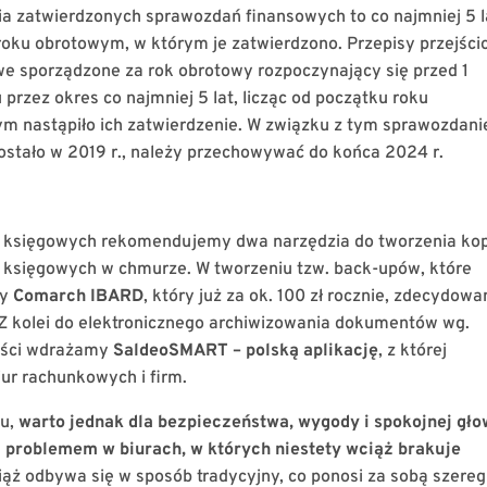
a zatwierdzonych sprawozdań finansowych to co najmniej 5 l
roku obrotowym, w którym je zatwierdzono. Przepisy przejśc
we sporządzone za rok obrotowy rozpoczynający się przed 1
przez okres co najmniej 5 lat, licząc od początku roku
m nastąpiło ich zatwierdzenie. W związku z tym sprawozdani
zostało w 2019 r., należy przechowywać do końca 2024 r.
ałów księgowych rekomendujemy dwa narzędzia do tworzenia kop
księgowych w chmurze. W tworzeniu tzw. back-upów, które
my
Comarch IBARD
, który już za ok. 100 zł rocznie, zdecydowa
Z kolei do elektronicznego archiwizowania dokumentów wg.
ości wdrażamy
SaldeoSMART – polską aplikację
, z której
iur rachunkowych i firm.
ku,
warto jednak dla bezpieczeństwa, wygody i spokojnej gł
 problemem w biurach, w których niestety wciąż brakuje
ciąż odbywa się w sposób tradycyjny, co ponosi za sobą szereg