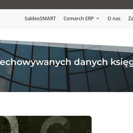
SaldeoSMART
Comarch ERP
O nas
Za
zechowywanych danych księ