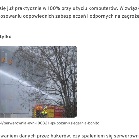
ię już praktycznie w 100% przy użyciu komputerów. W związ
tosowaniu odpowiednich zabezpieczeń i odpornych na zagroż
tylko
pl/serwerownia-ovh-100321-gs-pozar-ksiegarnia-bonito
waniem danych przez hakerów, czy spaleniem się serwerowni